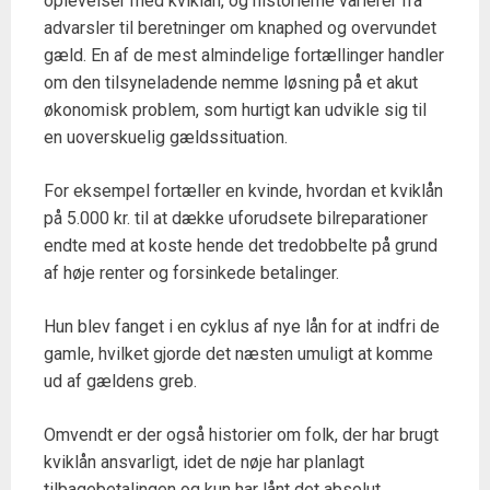
oplevelser med kviklån, og historierne varierer fra
advarsler til beretninger om knaphed og overvundet
gæld. En af de mest almindelige fortællinger handler
om den tilsyneladende nemme løsning på et akut
økonomisk problem, som hurtigt kan udvikle sig til
en uoverskuelig gældssituation.
For eksempel fortæller en kvinde, hvordan et kviklån
på 5.000 kr. til at dække uforudsete bilreparationer
endte med at koste hende det tredobbelte på grund
af høje renter og forsinkede betalinger.
Hun blev fanget i en cyklus af nye lån for at indfri de
gamle, hvilket gjorde det næsten umuligt at komme
ud af gældens greb.
Omvendt er der også historier om folk, der har brugt
kviklån ansvarligt, idet de nøje har planlagt
tilbagebetalingen og kun har lånt det absolut