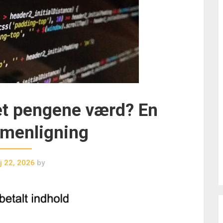
det pengene værd? En
menligning
j 22, 2026
by