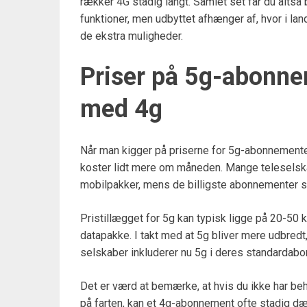
rækker 4G stadig langt. Samlet set får du altså 
funktioner, men udbyttet afhænger af, hvor i lan
de ekstra muligheder.
Priser på 5g-abonn
med 4g
Når man kigger på priserne for 5g-abonnemente
koster lidt mere om måneden. Mange teleselska
mobilpakker, mens de billigste abonnementer s
Pristillægget for 5g kan typisk ligge på 20-50
datapakke. I takt med at 5g bliver mere udbredt
selskaber inkluderer nu 5g i deres standardab
Det er værd at bemærke, at hvis du ikke har beh
på farten, kan et 4g-abonnement ofte stadig dæk