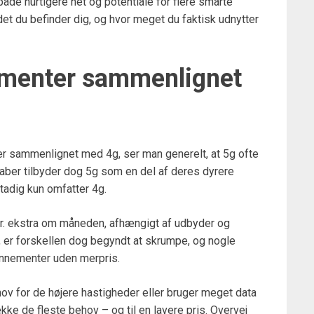
både hurtigere net og potentiale for flere smarte
det du befinder dig, og hvor meget du faktisk udnytter
ementer sammenlignet
r sammenlignet med 4g, ser man generelt, at 5g ofte
ber tilbyder dog 5g som en del af deres dyrere
tadig kun omfatter 4g.
 kr. ekstra om måneden, afhængigt af udbyder og
, er forskellen dog begyndt at skrumpe, og nogle
onnementer uden merpris.
ov for de højere hastigheder eller bruger meget data
ke de fleste behov – og til en lavere pris. Overvej