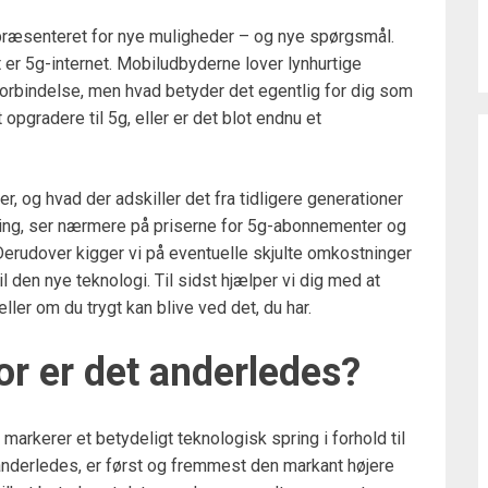
vi præsenteret for nye muligheder – og nye spørgsmål.
 er 5g-internet. Mobiludbyderne lover lynhurtige
orbindelse, men hvad betyder det egentlig for dig som
opgradere til 5g, eller er det blot endnu et
er, og hvad der adskiller det fra tidligere generationer
ng, ser nærmere på priserne for 5g-abonnementer og
Derudover kigger vi på eventuelle skjulte omkostninger
 den nye teknologi. Til sidst hjælper vi dig med at
ller om du trygt kan blive ved det, du har.
or er det anderledes?
arkerer et betydeligt teknologisk spring i forhold til
 anderledes, er først og fremmest den markant højere