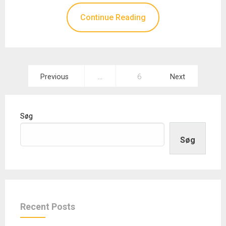
Continue Reading
Indlægsinddeling
Previous
…
6
Next
Søg
Søg
Recent Posts