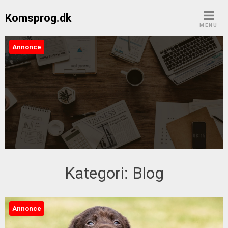
Skip
Komsprog.dk
to
MENU
content
Annonce
Komsprog.dk
Kategori:
Blog
Annonce