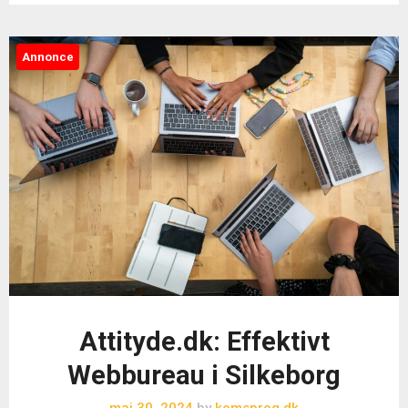
Annonce
Attityde.dk: Effektivt
Webbureau i Silkeborg
maj 30, 2024
by
komsprog.dk