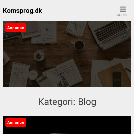
Skip
Komsprog.dk
to
MENU
content
Annonce
Komsprog.dk
Kategori:
Blog
Annonce