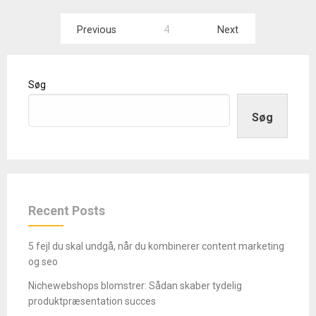
Indlægsinddeling
Previous
4
Next
Søg
Søg
Recent Posts
5 fejl du skal undgå, når du kombinerer content marketing
og seo
Nichewebshops blomstrer: Sådan skaber tydelig
produktpræsentation succes