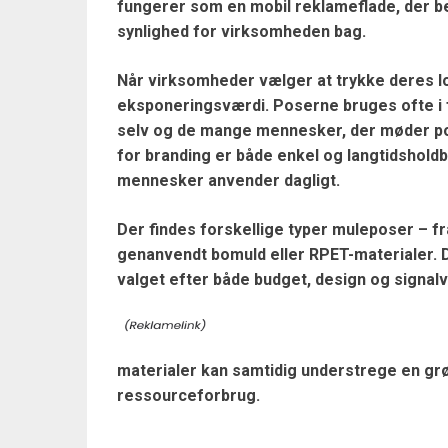
fungerer som en mobil reklameflade, der 
synlighed for virksomheden bag.
Når virksomheder vælger at trykke deres l
eksponeringsværdi. Poserne bruges ofte i f
selv og de mange mennesker, der møder po
for branding er både enkel og langtidsholdb
mennesker anvender dagligt.
Der findes forskellige typer muleposer – fra
genanvendt bomuld eller RPET-materialer. D
valget efter både budget, design og signal
materialer kan samtidig understrege en grøn p
ressourceforbrug.